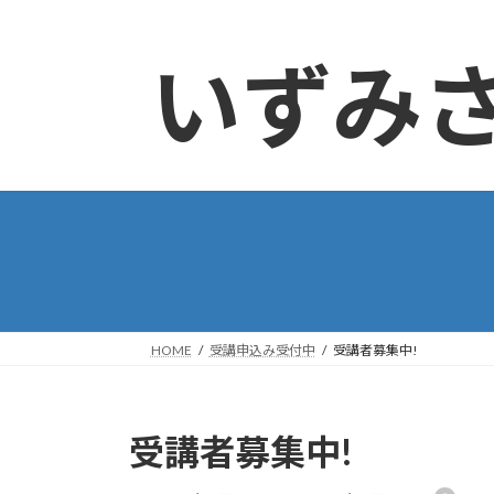
コ
ナ
ン
ビ
いずみ
テ
ゲ
ン
ー
ツ
シ
へ
ョ
ス
ン
キ
に
ッ
移
プ
動
HOME
受講申込み受付中
受講者募集中!
受講者募集中!