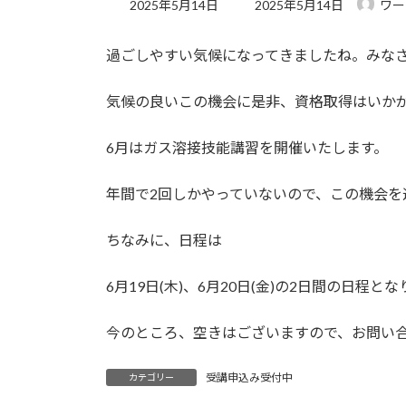
最
2025年5月14日
2025年5月14日
ワー
終
更
過ごしやすい気候になってきましたね。みな
新
日
時
気候の良いこの機会に是非、資格取得はいか
:
6月はガス溶接技能講習を開催いたします。
年間で2回しかやっていないので、この機会を
ちなみに、日程は
6月19日(木)、6月20日(金)の2日間の日程と
今のところ、空きはございますので、お問い
受講申込み受付中
カテゴリー