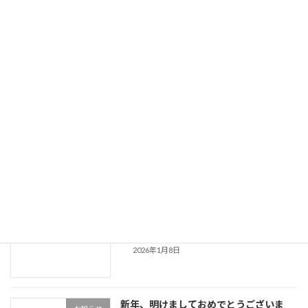
玉掛け技能講習 受付中！
受講申込み受付中
2026年4月8日
ドローン更新講習 開催
お知らせ
2026年4月7日
小型車両系建設機械特別教育 開催中止の
お知らせ
お知らせ
2026年1月8日
新年、明けましておめでとうございま